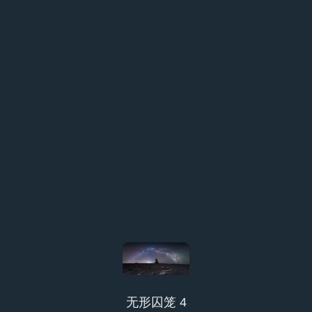
无形囚笼 4