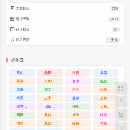
文章数目
769
运行天数
6480
评论数目
64
最后更新
1 天前
标签云
双向暗恋
校园
追妻火葬场
单恋
(1)
(1)
(2)
(2)
男孕
ABO
资源下载
炮友变情人
(1)
(1)
(1)
(2)
原著向
甜文
杀手
冰块吻
(4)
(4)
(1)
(1)
暗黑
忠犬攻
监狱
反转
(1)
(4)
(1)
(1)
双首领
旧情复燃
强制爱
三角关系
(1)
(2)
(4)
(2)
繁
阴谋
复仇
虐身虐心
轻松
(3)
(3)
(2)
(2)
搞笑
悬疑
破镜重圆
救赎
(1)
(1)
(2)
(4)