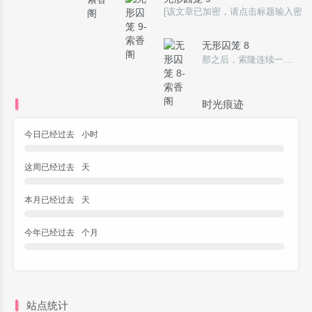
[该文章已加密，请点击标题输入密码
无形囚笼 8
那之后，索隆连续一周都没来上学。 因为之前也有过这种情况，每当霜月家族那边有重要事务，学业便成了可以轻易搁置的东西。反正总有大把老师争先恐后要为他补课开小灶，几乎全年级的女生都心甘情愿将工整详尽的课堂笔记借给他（甚至直接送他），还有什么可担
时光痕迹
今日已经过去
小时
这周已经过去
天
本月已经过去
天
今年已经过去
个月
站点统计