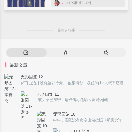
2023年9月27日
没有更多啦
最新文章
无形囚笼 12
然而山治并没有坐以待毙。 他很清楚，极优Alpha大概率还没有放弃。短暂的沉寂与距离，不过是上位者战略性的回避与重整。因为被山治看穿了弱点，抓住了破绽，那份高高在上的心性与顶级掠食者的骄傲难以正视承受，索性退回原点，以免暴露更多。 也就意味
无形囚笼 11
[该文章已加密，请点击标题输入密码访问]
无形囚笼 10
中午，索隆没有命令山治按照《私房食谱》做出新的菜式，而是从他常光顾的那家『东海风情』餐厅订了琳琅满目的外卖，摆在餐桌上，自己则默默扫光了早晨特意给山治留下的那些剩菜。 山治不太清楚这家伙什么意思。在演『苦肉计』吗？直到对方亲口命令道：&ld
无形囚笼 9